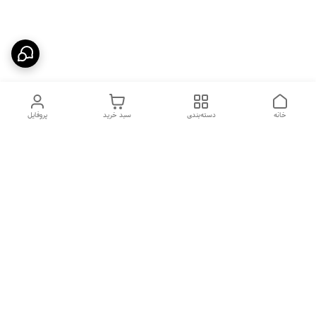
خانه
دسته‌بندی
سبد خرید
پروفایل
دسترسی سریع
بیماری پاروا ویروس در سگ
شکایات
ها
فواید غذای خشک
بیماری های رایج در گربه ها