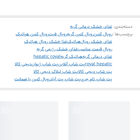
دسته‌بندی
:
غذای خشک درمانی گربه
برچسب‌ها :
رویال کنین
رویال کنین گربه
رویال فیت
رویال کنین هپاتیک
غذای خشک رویال
هپاتیک
غذا خشک رویال هپاتیک
رویال قیمت مناسب
غذای خشک رژیمی گربه
غذای درمانی گربه
هپاتیک گربه
hepatic royal
royal hepatic
پت شاپ آنلاین
پت شاپ ژیوان
دیجی کالا
پت شاپ دیجی کالا
پت شاپ لیلاک دیجی کالا
پت شاپ تام جری
پت شاپ پت آباد
رویال کنین با ضمانت