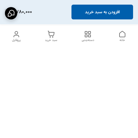
8,780,000
افزودن به سبد خرید
خانه
دسته‌بندی
سبد خرید
پروفایل
دسترسی سریع
بیماری پاروا ویروس در سگ
شکایات
ها
فواید غذای خشک
بیماری های رایج در گربه ها
معرفی برند جوسرا
پل ارتباطی با ما