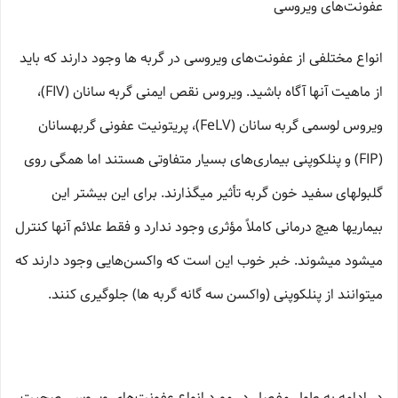
عفونت‌های ویروسی
انواع مختلفی از عفونت‌های ویروسی در گربه ها وجود دارند که باید
از ماهیت آنها آگاه باشید. ویروس نقص ایمنی گربه­ سانان (FIV)،
ویروس لوسمی گربه ­سانان (FeLV)، پریتونیت عفونی گربه­سانان
(FIP) و پنلکوپنی بیماری‌های بسیار متفاوتی هستند اما همگی روی
گلبولهای سفید خون گربه تأثیر میگذارند. برای این بیشتر این
بیماریها هیچ درمانی کاملاً مؤثری وجود ندارد و فقط علائم آنها کنترل
میشود میشوند. خبر خوب این است که واکسن‌هایی وجود دارند که
میتوانند از پنلکوپنی (واکسن سه­ گانه گربه ها) جلوگیری کنند.
در ادامه به طول مفصل در مورد انواع عفونت‌های ویروسی صحبت