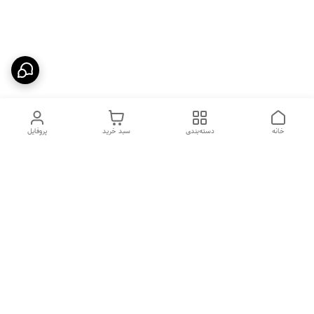
خانه
دسته‌بندی
سبد خرید
پروفایل
دسترسی سریع
بیماری پاروا ویروس در سگ
شکایات
ها
فواید غذای خشک