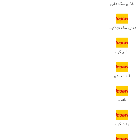
غذای سگ عقیم
غذای سگ نژادکوچیک
غذای گربه
قطره چشم
قلاده
مالت گربه