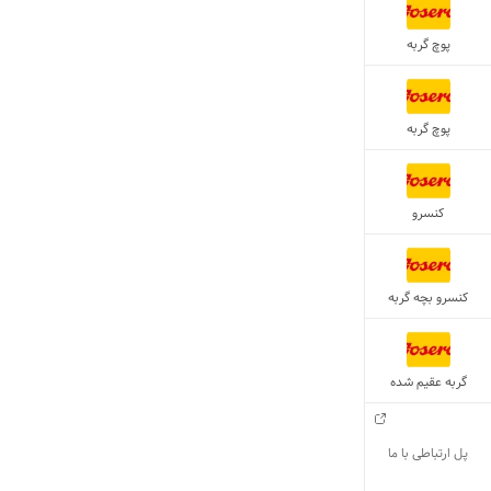
پوچ گربه
پوچ گربه
کنسرو
کنسرو بچه گربه
گربه عقیم شده
پل ارتباطی با ما