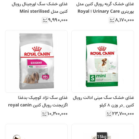
غذای خشک گربه رویال کنین مدل
غذای خشک سگ اورجینال رویال
یورینری Urinary Care ا Royal
کنین مدل Mini sterilised
Canin Urinary Care
۹٬۹۹۰٬۰۰۰
۸٬۱۷۰٬۰۰۰
غذای خشک سگ مینی ادالت رویال
غذای سگ نژاد کوچیک بدغذا
کنین _در وزن ۸ کیلو
اگزیجنت رویال کنین royal canin
mini exigent
۱۰٬۳۰۰٬۰۰۰
۲۳٬۷۰۰٬۰۰۰