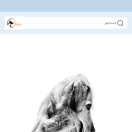
جستجو