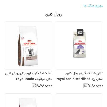
بیماری سگ ها
رویال کنین
غذای خشک گربه رویال کنین
غذا خشک گربه اورجینال رویال کنین
استرلایزد royal canin sterilised
مدل هپاتیک royal canin
hepatic
۸٬۷۸۰٬۰۰۰
۷٬۸۰۰٬۰۰۰