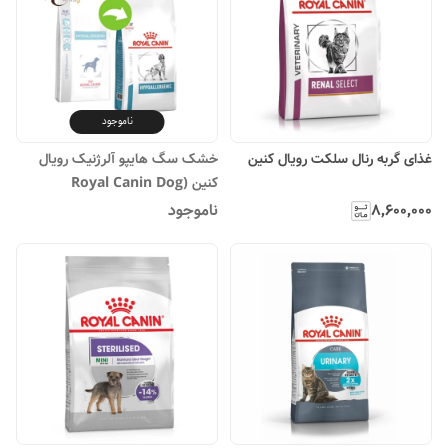
ناموجود
غذای گربه رنال سلکت رویال کنین
خشک سگ هایپو آلرژنیک رویال
کنین (Royal Canin Dog
Hypoallergenic) وزن 2 کیلوگرم
۸٬۶۰۰٬۰۰۰
ناموجود