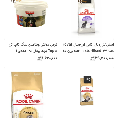
استرلایز رویال کنین اورجینال royal
قرص مولتی ویتامین سگ تاپ تن
canin sterilised 37 cat وزن 15
Top10 برند بیفار 180 عددی ا
کیلوگرم
Beaphar Top 10 Multi Vitamin
۱٬۶۳۰٬۰۰۰
۳۹٬۵۰۰٬۰۰۰
Tabs For Dog 180PCS