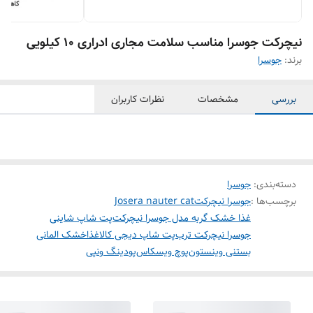
نیچرکت جوسرا مناسب سلامت مجاری ادراری ۱۰ کیلویی
برند:
جوسرا
بررسی
مشخصات
نظرات کاربران
دسته‌بندی
:
جوسرا
برچسب‌ها :
جوسرا نیچرکت
Josera nauter cat
غذا خشک گربه مدل جوسرا نیچرکت
پت شاپ شاینی
جوسرا نیچرکت ترب
پت شاپ دیجی کالا
غذاخشک المانی
بستنی وینستون
پوچ ویسکاس
پودینگ ونپی