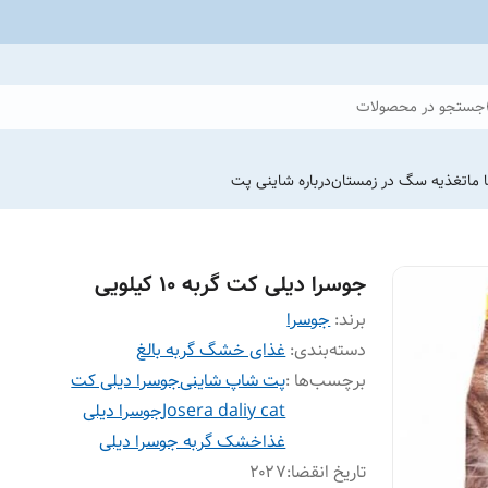
جستجو در محصولات
 ما
تغذیه سگ در زمستان
درباره شاینی پت
جوسرا دیلی کت گربه 10 کیلویی
برند:
جوسرا
دسته‌بندی
:
غذای خشگ گربه بالغ
برچسب‌ها :
پت شاپ شاینی
جوسرا دیلی کت
Josera daliy cat
جوسرا دیلی
غذاخشک گربه جوسرا دیلی
تاریخ انقضا
:
۲۰۲7