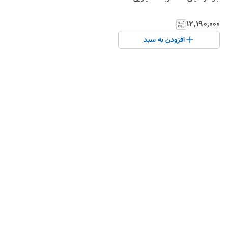
۱۲٬۱۹۰٬۰۰۰
افزودن به سبد