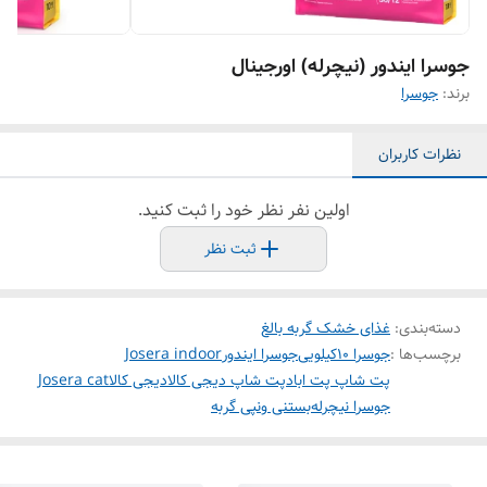
جوسرا ایندور (نیچرله) اورجینال
برند:
جوسرا
نظرات کاربران
اولین نفر نظر خود را ثبت کنید.
ثبت نظر
دسته‌بندی
:
غذای خشک گربه بالغ
برچسب‌ها :
جوسرا ۱۰کیلویی
جوسرا ایندور
Josera indoor
پت شاپ پت اباد
پت شاپ دیجی کالا
دیجی کالا
Josera cat
جوسرا نیچرله
بستنی ونپی گربه