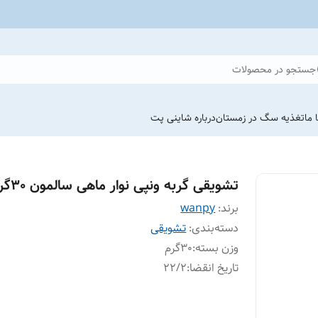
جستجو در محصولات
 ما
تغذیه سگ در زمستان
درباره شاینی پت
تشویقی گربه ونپی نوار ماهی سالمون 30گرمی
برند:
wanpy
دسته‌بندی
:
تشویقی
وزن بسته
:
30گرم
تاریخ انقضا
:
22/2