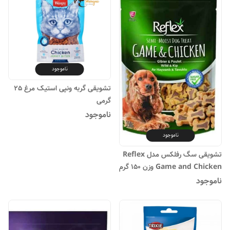
ناموجود
تشویقی گربه ونپی استیک مرغ 25
گرمی
ناموجود
ناموجود
تشویقی سگ رفلکس مدل Reflex
Game and Chicken وزن 150 گرم
ناموجود