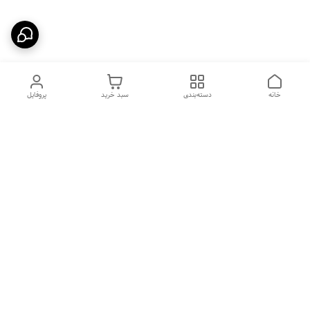
خانه
دسته‌بندی
سبد خرید
پروفایل
دسترسی سریع
بیماری پاروا ویروس در سگ
شکایات
ها
فواید غذای خشک
بیماری های رایج در گربه ها
معرفی برند جوسرا