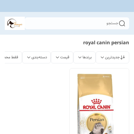
جستجو
royal canin persian
جدیدترین
برندها
قیمت
دسته‌بندی
فقط محصولا