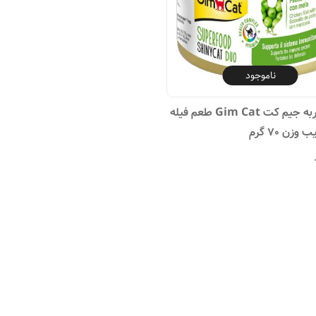
ناموجود
کنسرو گربه جیم کت Gim Cat طعم فیله
زن 70 گرم