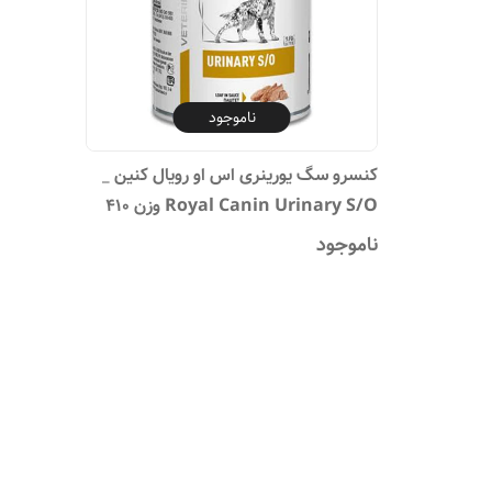
ناموجود
کنسرو سگ یورینری اس او رویال کنین _
Royal Canin Urinary S/O وزن 410
گرم
ناموجود