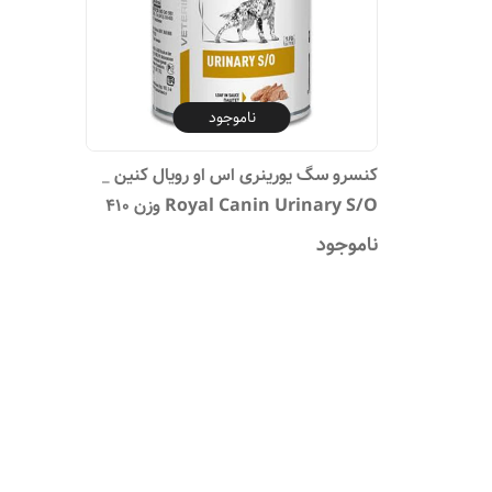
ناموجود
کنسرو سگ یورینری اس او رویال کنین _
Royal Canin Urinary S/O وزن 410
گرم
ناموجود