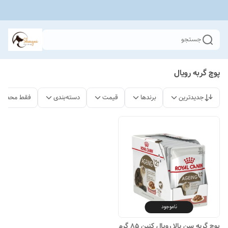
جستجو
پوچ گربه رویال
جدیدترین
برندها
قیمت
دسته‌بندی
فقط محصولا
ناموجود
پوچ گربه سن بالا رویال کنین 85 گرم