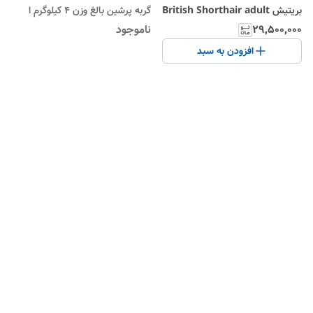
بریتیش British Shorthair adult
گربه پرشین بالغ وزن 4 کیلوگرم ا
وزن 10 کیلوگرم
Royal Canin Persian Adult
۲۹٬۵۰۰٬۰۰۰
ناموجود
افزودن به سبد