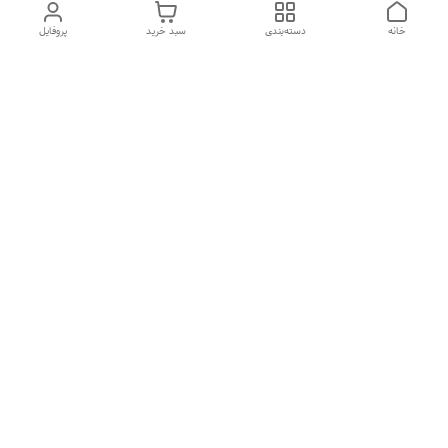
خانه
دسته‌بندی
سبد خرید
پروفایل
دسترسی سریع
بیماری پاروا ویروس در سگ
شکایات
ها
فواید غذای خشک
بیماری های رایج در گربه ها
معرفی برند جوسرا
پل ارتباطی با ما
معرفی برند رویال کنین
دانستنی سگ ها
(Royal Canin)
درباره شاینی پت
معرفی برند ونپی wanpy