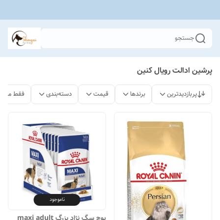
جستجو
پرشین ادالت رویال کنین
پربازدیدترین
برندها
قیمت
دسته‌بندی
فقط محصو
ناموجود
پوچ سگ نژاد بزرگ maxi adult