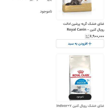
ناموجود
غذای خشک گربه پرشین ادالت
رویال کنین – Royal Canin
Persian Adult
۶٬۹۰۰٬۰۰۰
افزودن به سبد
ناموجود
غذای خشک رویال کنین indoor+7