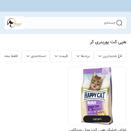
جستجو
هپی کت یورینری کر
جدیدترین
برندها
قیمت
دسته‌بندی
فقط محصولا
ناموجود
غذای خشک هپی کت مدل مینکاس