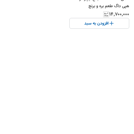
هپی داگ طعم بره و برنج
Happydog naturcroq adult
۱۴٬۷۰۰٬۰۰۰
lamb & rice وزن ۱۵ کیلوگرم
افزودن به سبد