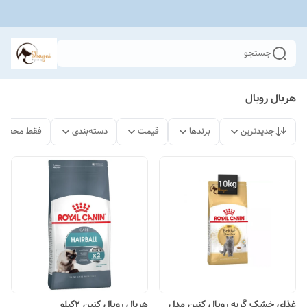
جستجو
هربال رویال
جدیدترین
برندها
قیمت
دسته‌بندی
فقط محصولا
غذای خشک گربه رویال کنین مدل
هربال رویال کنین 2کیلو