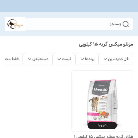
جستجو
مونلو میکس گربه ۱۵ کیلویی
جدیدترین
برندها
قیمت
دسته‌بندی
فقط محصولا
ناموجود
غذای گربه مونلو میکس 15 کیلویی ا