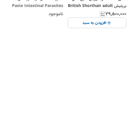
بریتیش British Shorthair adult
Paste Intestinal Parasites
وزن 10 کیلوگرم
۲۹٬۵۰۰٬۰۰۰
ناموجود
افزودن به سبد