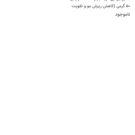
50 گرمی (کاهش ریزش مو و تقویت
پوست) ا GimCat Cheese
ناموجود
Biotin Paste 50g