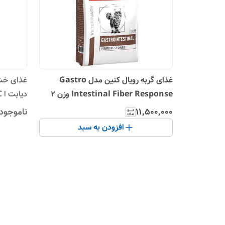
غذای گربه رویال کنین مدل Gastro
غذای خشک
Intestinal Fiber Response وزن 2
دیابت ا Royal Canin DIABETIC
کیلو گرم
۱۱٬۵۰۰٬۰۰۰
ناموجود
افزودن به سبد