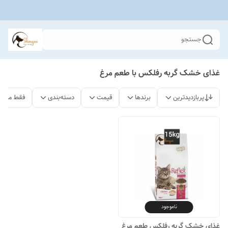
جستجو
غذای خشک گربه رفلکس با طعم مرغ
پربازدیدترین
برندها
قیمت
دسته‌بندی
فقط محصو
ناموجود
غذای خشک گربه رفلکس طعم مرغ