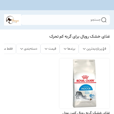
جستجو
غذای خشک رویال برای گربه کم تحرک
پربازدیدترین
برندها
قیمت
دسته‌بندی
فقط محصو
غذای خشک گربه رویال کنین مدل