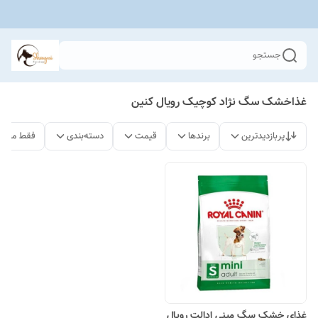
جستجو
غذاخشک سگ نژاد کوچیک رویال کنین
پربازدیدترین
برندها
قیمت
دسته‌بندی
فقط محصو
غذای خشک سگ مینی ادالت رویال