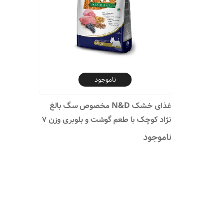
ناموجود
غذای خشک N&D مخصوص سگ بالغ
نژاد کوچک با طعم گوشت و بلوبری وزن 7
کیلو گرم
ناموجود