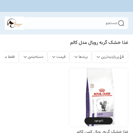
جستجو
غذا خشک گربه رویال مدل کالم
پربازدیدترین
برندها
قیمت
دسته‌بندی
فقط محصو
ناموجود
غذا خشک گربه. ویال کنین کالم