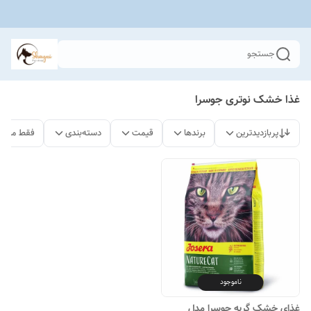
جستجو
غذا خشک نوتری جوسرا
پربازدیدترین
برندها
قیمت
دسته‌بندی
فقط محصو
ناموجود
غذای خشک گربه جوسرا مدل