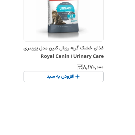
غذای خشک گربه رویال کنین مدل یورینری
Urinary Care ا Royal Canin
Urinary Care
۸٬۱۷۰٬۰۰۰
افزودن به سبد