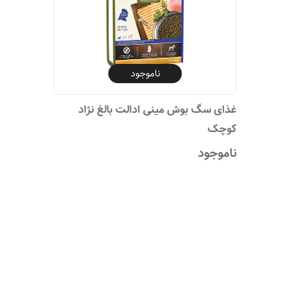
ناموجود
غذای سگ بوش مینی ادالت بالغ نژاد
کوچک
ناموجود