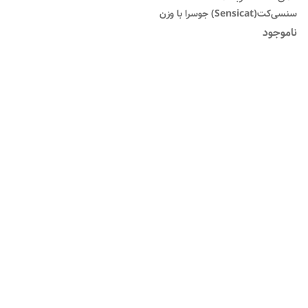
سنسی‌کت(Sensicat) جوسرا با وزن
۲ کیلوگرم
ناموجود