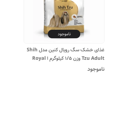
ناموجود
غذای خشک سگ رویال کنین مدل Shih
Tzu Adult وزن 1/5 کیلوگرم ا Royal
Canin Shih Tzu Adult Dry Dog
ناموجود
Food 1/5kg