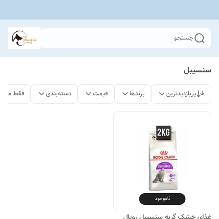
جستجو
سنسیبل
پربازدیدترین
برندها
قیمت
دسته‌بندی
فقط محصو
ناموجود
غذای خشک گربه سنسیبل رویال