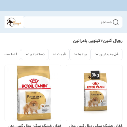
جستجو
رویال کنین۳کیلویی پامرانین
جدیدترین
برندها
قیمت
دسته‌بندی
فقط محصولا
غذای خشک سگ رویال کنین مدل
غذای خشک سگ رویال کنین مدل