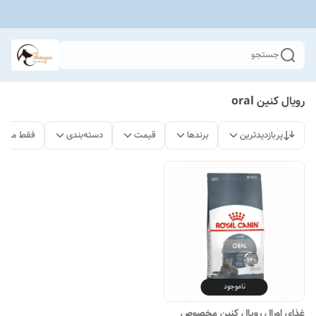
جستجو
رویال کنین oral
پربازدیدترین
برندها
قیمت
دسته‌بندی
فقط محصو
ناموجود
غذای اورال رویال کنین مخصوص