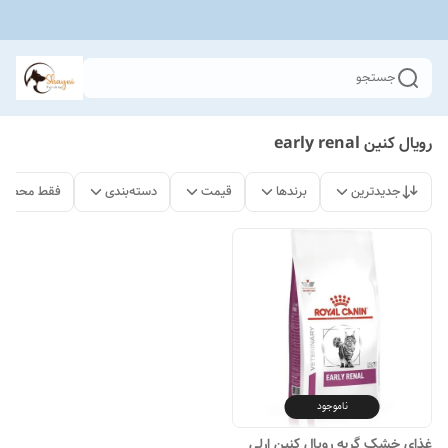
جستجو
رویال کنین early renal
جدیدترین
برندها
قیمت
دسته‌بندی
فقط محصولا
ناموجود
غذای خشک گربه رویال کنین ارلی