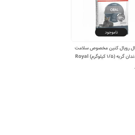
ناموجود
ال رویال کنین مخصوص سلامت
دهان و دندان گربه (1/5 کیلوگرم) Royal
canin ORA