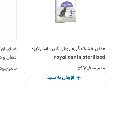
غذای خشک گربه رویال کنین استرلایزد
غذای اور
royal canin sterilised
L CARE
۷٬۸۰۰٬۰۰۰
ناموجود
افزودن به سبد