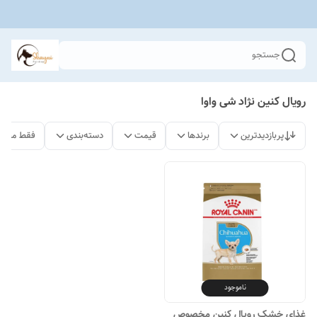
جستجو
رویال کنین نژاد شی واوا
پربازدیدترین
برندها
قیمت
دسته‌بندی
فقط محصو
ناموجود
غذای خشک رویال کنین مخصوص