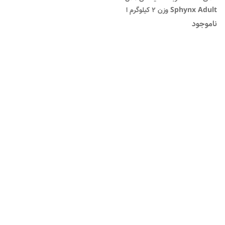
Sphynx Adult وزن 2 کیلوگرم ا
Royal Canin Sphynx Adult
ناموجود
Dry Cat Food