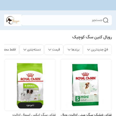
جستجو
رویال کنین سگ کوچیک
جدیدترین
برندها
قیمت
دسته‌بندی
فقط محصولا
ناموجود
غذای خشک سگ مینی ادالت رویال
غذای سگ ایکس اسمال ادالت