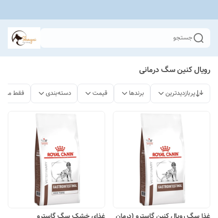
جستجو
رویال کنین سگ درمانی
پربازدیدترین
برندها
قیمت
دسته‌بندی
فقط محصو
غذا سگ رویال کنین گاسترو (درمان
غذای خشک سگ گاسترو