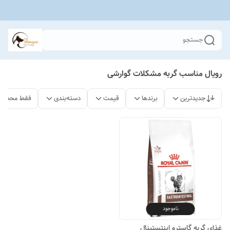
جستجو
رویال مناسب گربه مشکلات گوارشی
جدیدترین
برندها
قیمت
دسته‌بندی
فقط محصولا
ناموجود
غذای گربه گاسترو اینتستینال