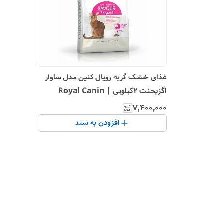
غذای خشک گربه رویال کنین مدل ساوار
اگزیجنت 2کیلویی | Royal Canin
Savour Exigent Adult Cat
۷٬۴۰۰٬۰۰۰
افزودن به سبد