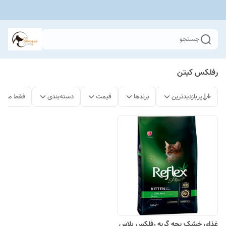
جستجو
رفلکس کیتن
پربازدیدترین
برندها
قیمت
دسته‌بندی
فقط محصو
غذای خشک بچه گربه رفلکس پلاس