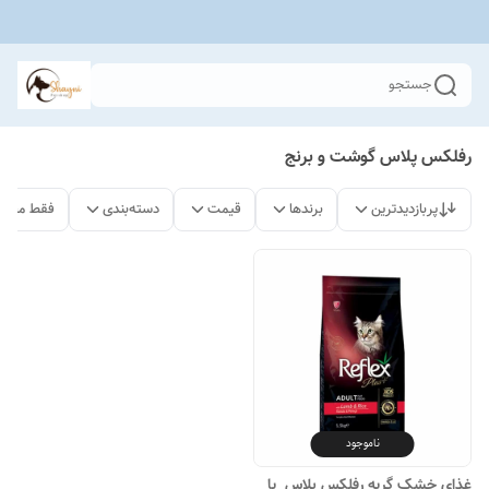
جستجو
رفلکس پلاس گوشت و برنج
پربازدیدترین
برندها
قیمت
دسته‌بندی
فقط محصو
ناموجود
غذای خشک گربه رفلکس پلاس با