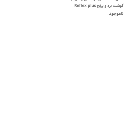
گوشت بره و برنج Reflex plus
lamb & rice وزن ۱/۵ کیلوگرم
ناموجود