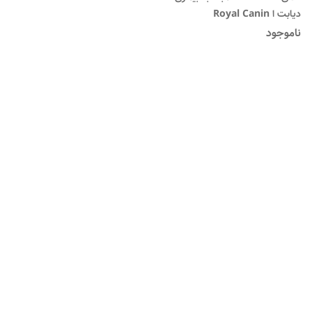
دیابت ا Royal Canin
Veterinary Diet Dog -
ناموجود
Diabetic DS 37